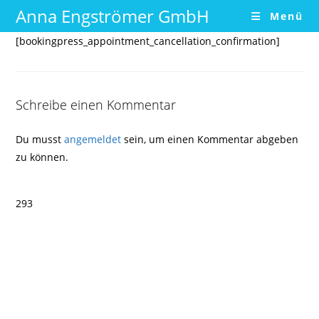
Zum
Anna Engströmer GmbH
Menü
Inhalt
[bookingpress_appointment_cancellation_confirmation]
springen
Schreibe einen Kommentar
Du musst
angemeldet
sein, um einen Kommentar abgeben
zu können.
293